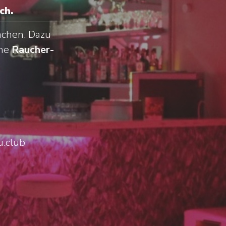
ch.
ächen. Dazu
ine
Raucher-
u.club