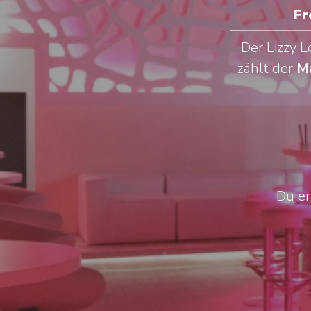
Fr
Der Lizzy 
zählt der
Ma
Du er