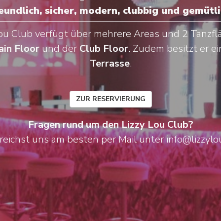
eundlich, sicher, modern, clubbig und gemütli
Lou Club verfügt über mehrere Areas und 2 Tanzfl
in Floor
und der
Club Floor
. Zudem besitzt er e
Terrasse
.
ZUR RESERVIERUNG
Fragen rund um den Lizzy Lou Club?
reichst uns am besten per Mail unter info@lizzylo